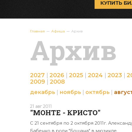
КУПИТЬ БИ
Главная
Афиша
Архив
Архив
2027
|
2026
|
2025
|
2024
|
2023
|
2
2009
|
2008
декабрь
|
ноябрь
|
октябрь
|
авгус
21 авг 2011
"МОНТЕ - КРИСТО"
С 21 сентября по 2 октября 2011г. Александ
Бабенко в роли "Бошана" в мюзикле