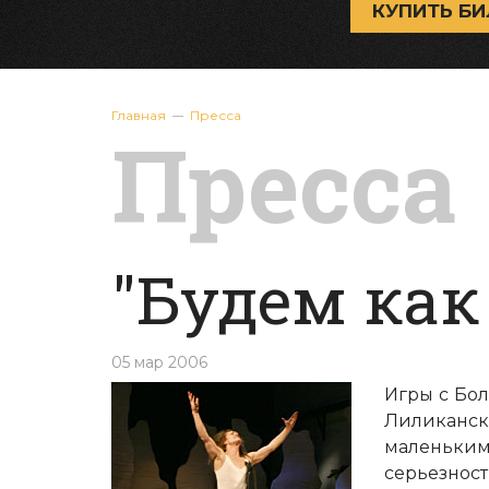
КУПИТЬ БИ
Главная
Пресса
Пресса
"Будем как
05 мар 2006
Игры с Бол
Лиликанс
маленьким.
серьезнос