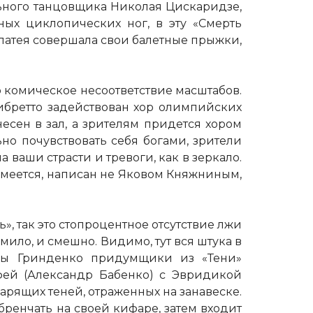
льного танцовщика Николая Цискаридзе,
ых циклопических ног, в эту «Смерть
латея совершала свои балетные прыжки,
о комическое несоответствие масштабов.
ибретто задействован хор олимпийских
несен в зал, а зрителям придется хором
но почувствовать себя богами, зрители
ваши страсти и тревоги, как в зеркало.
азумеется, написан не Яковом Княжниным,
», так это стопроцентное отсутствие лжи
мило, и смешно. Видимо, тут вся штука в
яны Гринденко придумщики из «Тени»
ей (Александр Бабенко) с Эвридикой
арящих теней, отраженных на занавеске.
ренчать на своей кифаре, затем входит