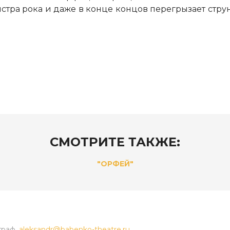
стра рока и даже в конце концов перегрызает струны.
СМОТРИТЕ ТАКЖЕ:
"ОРФЕЙ"
граф.
aleksandr@babenko-theatre.ru