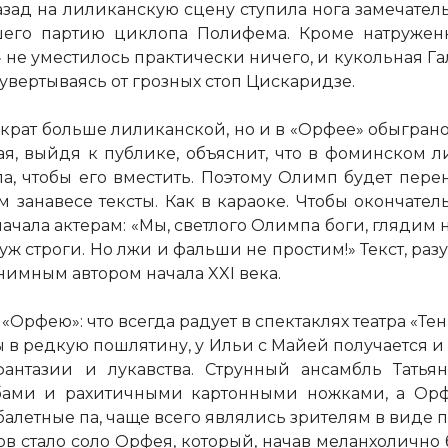
зад на лиликанскую сцену ступила нога замечате
его партию циклопа Полифема. Кроме натруженн
не уместилось практически ничего, и кукольная Га
увертываясь от грозных стоп Цискаридзе.
о крат больше лиликанской, но и в «Орфее» обыгран
я, выйдя к публике, объяснит, что в фоминском л
а, чтобы его вместить. Поэтому Олимп будет пере
занавесе тексты. Как в караоке. Чтобы окончатель
ала актерам: «Мы, светлого Олимпа боги, глядим на 
к уж строги. Но лжи и фальши не простим!» Текст, р
нимным автором начала XXI века.
Орфею»: что всегда радует в спектаклях театра «Тень
бы в редкую пошлятину, у Ильи с Майей получается и 
фантазии и лукавства. Струнный ансамбль Тать
ами и рахитичными картонными ножками, а Орф
балетные па, чаще всего являлись зрителям в виде п
 стало соло Орфея, который, начав меланхолично б