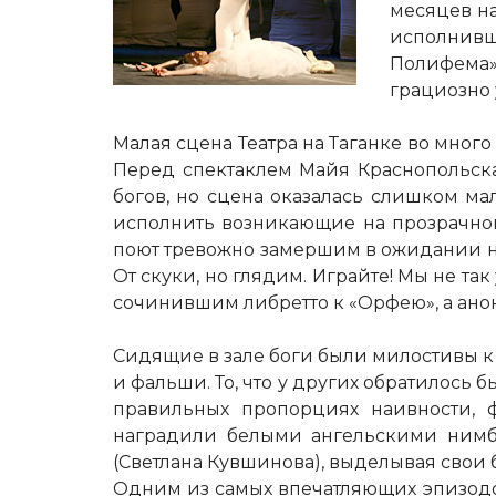
месяцев на
исполнивш
Полифема» 
грациозно 
Малая сцена Театра на Таганке во мног
Перед спектаклем Майя Краснопольска
богов, но сцена оказалась слишком мал
исполнить возникающие на прозрачном 
поют тревожно замершим в ожидании нач
От скуки, но глядим. Играйте! Мы не та
сочинившим либретто к «Орфею», а ано
Сидящие в зале боги были милостивы к «
и фальши. То, что у других обратилось 
правильных пропорциях наивности, 
наградили белыми ангельскими нимб
(Светлана Кувшинова), выделывая свои 
Одним из самых впечатляющих эпизодов