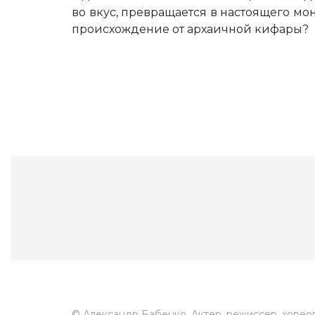
во вкус, превращается в настоящего мон
происхождение от архаичной кифары?
© Александр Бабенко. Актер, режиссер, хорео