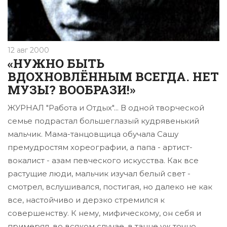
12 авг 2000
«НУЖНО БЫТЬ
ВДОХНОВЛЁННЫМ ВСЕГДА. НЕТ
МУЗЫ? ВООБРАЗИ!»
ЖУРНАЛ "Работа и Отдых"... В одной творческой
семье подрастал большегла­зый кудрявенький
мальчик. Мама-танцовщица обучала Сашу
премудростям хореографии, а папа - артист-
вокалист - азам певческого искусства. Как все
растущие люди, мальчик изучал белый свет -
смотрел, вслушивался, постигая, но далеко не как
все, настойчиво и дерзко стремился к
совершенству. К нему, мифическому, он себя и
примерял, во всяком случае, в танце уж точно.