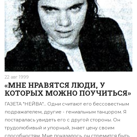
22 авг 1999
«МНЕ НРАВЯТСЯ ЛЮДИ, У
КОТОРЫХ МОЖНО ПОУЧИТЬСЯ»
ГАЗЕТА "НЕЙВА"... Одни считают его бессове­стным
подражателем, другие - гениальным танцором. Я
по­старалась увидеть его с дру­гой стороны. Он
трудолюби­вый и упорный, знает цену своим
способностям. Мне по­казалось, он стремится быть