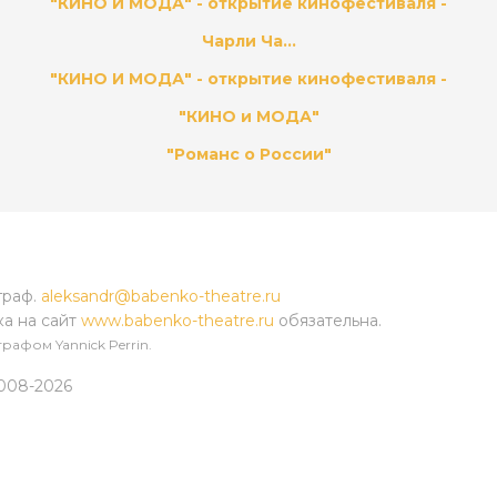
"КИНО И МОДА" - открытие кинофестиваля -
Чарли Ча...
"КИНО И МОДА" - открытие кинофестиваля -
"КИНО и МОДА"
"Романс о России"
граф.
aleksandr@babenko-theatre.ru
ка на сайт
www.babenko-theatre.ru
обязательна.
рафом Yannick Perrin.
2008-2026