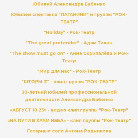
Юбилей Александра Бабенко
Юбилей спектакля "ПАГАНИНИ" и группы "РОК-
ТЕАТР"
"Holiday" - Рок-Театр
"The great pretender" - Адам Талин
"The show must go on" - Анна Скрипалёва и Рок-
Театр
"Мир для нас" - Рок-Театр
"ШТОРМ-Z" - клип группы "РОК-ТЕАТР"
30-летний юбилей профессиональной
деятельности Александра Бабенко
«АВГУСТ 10.23» - видео клип группы "Рок-Театр"
«НА ПУТИ В ХРАМ НЕБА» - клип группы "Рок-Театр"
Гитарные соло Антона Родникова