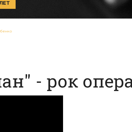
ЛЕТ
абенко
ан" - рок опер