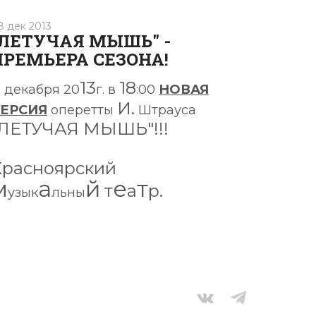
8 дек 2013
"ЛЕТУЧАЯ МЫШЬ" -
ПРЕМЬЕРА СЕЗОНА!
8
13
18
декабря
20
г.
в
:00
НОВАЯ
И.
ЕРСИЯ
оперетты
Штрауса
"ЛЕТУЧАЯ МЫШЬ"
!!!
Красноярский
м
а
й
е
т
т
а
р.
узык
льны