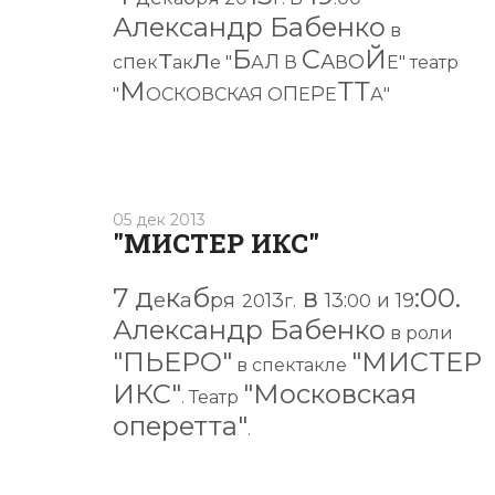
Александр Бабенко
в
т
л
Б
С
Й
п
Л
А
О
с
ек
ак
е "
А
В
В
Е" театр
М
ТТ
П
Р
"
ОСКОВСКАЯ О
Е
Е
А"
05 дек 2013
"МИСТЕР ИКС"
7
д
к
б
в
:00.
е
а
ря
13
13:
и 19
20
г.
00
Александр Бабенко
в роли
"ПЬЕРО"
"МИСТЕР
в спектакле
ИКС"
"Московская
. Театр
оперетта"
.