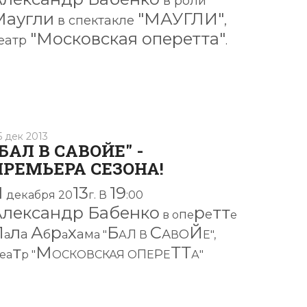
в роли
Маугли
"МАУГЛИ"
в спектакле
,
"Московская оперетта"
еатр
.
5 дек 2013
БАЛ В САВОЙЕ" -
ПРЕМЬЕРА СЕЗОНА!
1
13
19
декабря 20
г. В
:00
Александр Бабенко
р
тт
п
е
в о
е
е
П
л
А
р
х
Б
С
Й
а
б
ам
Л
А
О
а
а
а "
А
В
В
Е",
т
М
ТТ
П
Р
еа
р "
ОСКОВСКАЯ О
Е
Е
А"