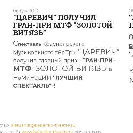
06 дек 2013
0
"ЦАРЕВИЧ" ПОЛУЧИЛ
ГРАН-ПРИ МТФ "ЗОЛОТОЙ
ВИТЯЗЬ"
С
Красноярского
пектакль
В
е
т
"ЦАРЕВИЧ"
Музыкального т
а
р
а
получил главный приз
-
ГРАН-ПРИ
-
МТФ
"ЗОЛОТОЙ ВИТЯЗЬ"
в
н
м
н
ии
о
и
ац
"ЛУЧШИЙ
СПЕКТАКЛЬ"
!!!
граф.
aleksandr@babenko-theatre.ru
ка на сайт
www.babenko-theatre.ru
обязательна.