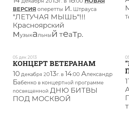
14
13
18
декабря
20
г.
в
:00
НОВАЯ
И.
ВЕРСИЯ
оперетты
Штрауса
"ЛЕТУЧАЯ МЫШЬ"
!!!
Т
Красноярский
м
а
й
е
т
т
а
р.
узык
льны
05 дек 2013
0
КОНЦЕРТ ВЕТЕРАНАМ
"
10
13
14
А
д
к
б
0
00
лександр
е
а
ря 2
г. в
:
1
Б
абенко
концерт
й
р
г
мм
в
но
п
о
ра
е
ДНЮ БИТВЫ
ос
щ
нн
п
вя
ё
ой
ПОД МОСКВОЙ
т